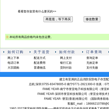
看看暂存架里有什么要买的>>
再逛逛，等下再买
修改数量
注:
本站所有商品价格均未包含运费。
如何订购
关于送货
如何付款
订单查询
网上下单
配送方式
网上支付
查询定单
电话订单
配送费用
银行汇款
无效定单
大宗团购
普通物流
货到付款
支付失败
建立有亚洲的正品消防安防电子存货配
总机:深圳:0755-83478005-0 南宁0771-2821300-0 传真：0
FAME YEAR-南宁市誉宜电子科技有限公司（誉
FAME YEAR-深圳市誉宜科技有限公司（誉宜全球技术
FAME YEAR- 譽宜(香港)有限公司 （国际商务联
客服E_mail ：18666210788
1997-2027誉宜科技消防专网——拥有可提供全方位的专业技术服务工程